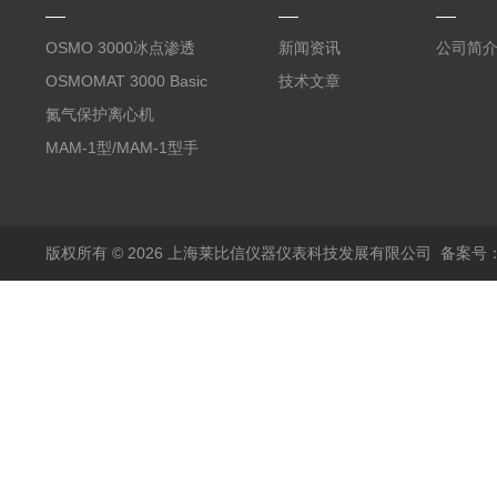
OSMO 3000冰点渗透
新闻资讯
公司简
压仪
OSMOMAT 3000 Basic
技术文章
冰点渗透压仪
氮气保护离心机
MAM-1型/MAM-1型手
套箱型迷你小型电弧炉
版权所有 © 2026 上海莱比信仪器仪表科技发展有限公司
备案号