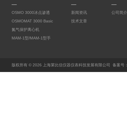
OSMO 3000冰点渗透
新闻资讯
公司简
压仪
OSMOMAT 3000 Basic
技术文章
冰点渗透压仪
氮气保护离心机
MAM-1型/MAM-1型手
套箱型迷你小型电弧炉
版权所有 © 2026 上海莱比信仪器仪表科技发展有限公司
备案号