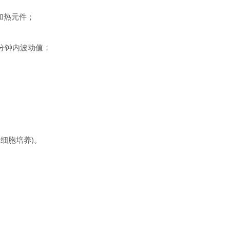
加热元件；
分钟内波动值；
细胞培养)。