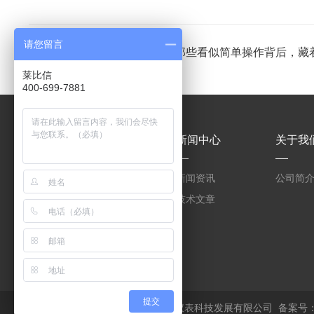
请您留言
上一篇：
实验室高速离心机：那些看似简单操作背后，藏
莱比信
400-699-7881
产品中心
新闻中心
关于我
OSMO 3000冰点渗透
新闻资讯
公司简
压仪
OSMOMAT 3000 Basic
技术文章
冰点渗透压仪
氮气保护离心机
MAM-1型/MAM-1型手
套箱型迷你小型电弧炉
提交
版权所有 © 2026 上海莱比信仪器仪表科技发展有限公司
备案号