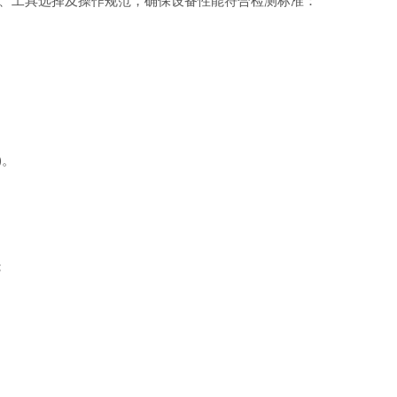
工具选择及操作规范，确保设备性能符合检测标准：
)。
；