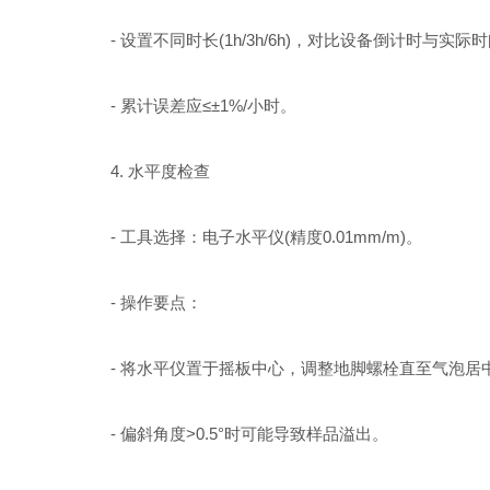
- 设置不同时长(1h/3h/6h)，对比设备倒计时与实际
- 累计误差应≤±1%/小时。
4. 水平度检查
- 工具选择：电子水平仪(精度0.01mm/m)。
- 操作要点：
- 将水平仪置于摇板中心，调整地脚螺栓直至气泡居
- 偏斜角度>0.5°时可能导致样品溢出。