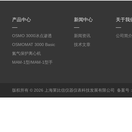
产品中心
新闻中心
关于我
OSMO 3000冰点渗透
新闻资讯
公司简
压仪
OSMOMAT 3000 Basic
技术文章
冰点渗透压仪
氮气保护离心机
MAM-1型/MAM-1型手
套箱型迷你小型电弧炉
版权所有 © 2026 上海莱比信仪器仪表科技发展有限公司
备案号