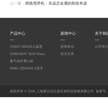
上一篇：
熔炼甩带机：非晶态金属的制造奇迹
产品中心
新闻中心
关于我
OSMO 3000冰点渗透
新闻资讯
公司简
压仪
OSMOMAT 3000 Basic
技术文章
冰点渗透压仪
氮气保护离心机
MAM-1型/MAM-1型手
套箱型迷你小型电弧炉
版权所有 © 2026 上海莱比信仪器仪表科技发展有限公司
备案号