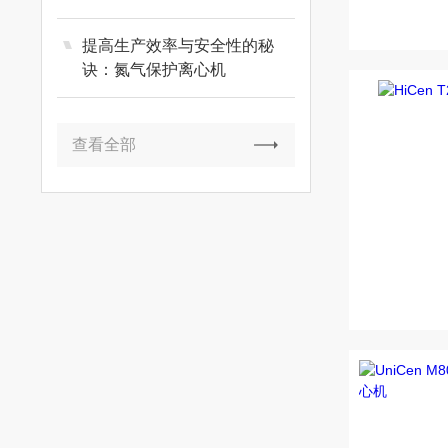
提高生产效率与安全性的秘
诀：氮气保护离心机
查看全部