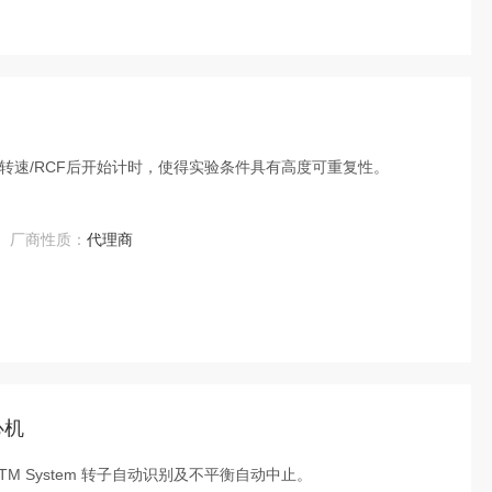
转速/RCF后开始计时，使得实验条件具有高度可重复性。
厂商性质：
代理商
心机
TM System 转子自动识别及不平衡自动中止。