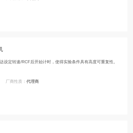
机
达设定转速/RCF后开始计时，使得实验条件具有高度可重复性。
厂商性质：
代理商