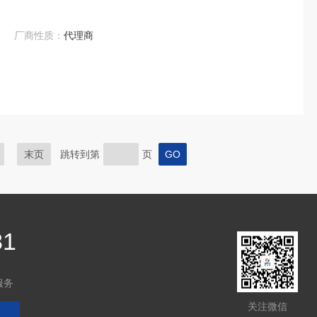
M
厂商性质：
代理商
末页
跳转到第
页
81
服务
关注微信