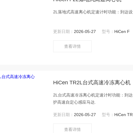
2L落地式高速离心机定速计时功能：到达设
更新日期：
2026-05-27
型号：
HiCen F
查看详情
HiCen TR2L台式高速冷冻离心机
2L台式高速冷冻离心机定速计时功能：到达
护高速自定心感应马达.
更新日期：
2026-05-27
型号：
HiCen TR
查看详情