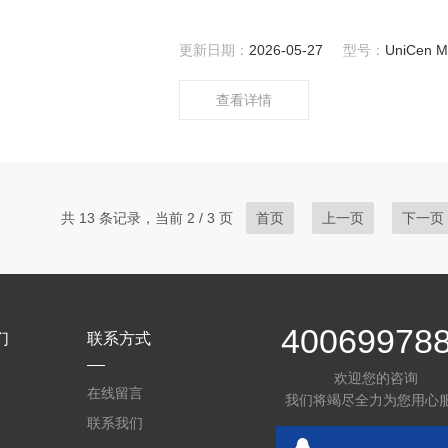
更新日期：
2026-05-27
型号：
UniCen 
查看详情
共 13 条记录，当前 2 / 3 页
首页
上一页
下一页
40069978
们
联系方式
欢迎您的咨询
介
在线留言
我们将竭尽全力为您用心
联系我们