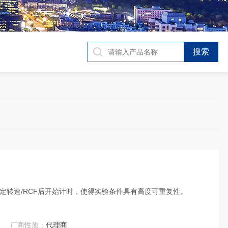
定转速/RCF后开始计时，使得实验条件具有高度可重复性。
T
厂商性质：
代理商