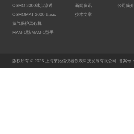
OSMO 3000冰点渗透
新闻资讯
公司简
压仪
OSMOMAT 3000 Basic
技术文章
冰点渗透压仪
氮气保护离心机
MAM-1型/MAM-1型手
套箱型迷你小型电弧炉
版权所有 © 2026 上海莱比信仪器仪表科技发展有限公司
备案号