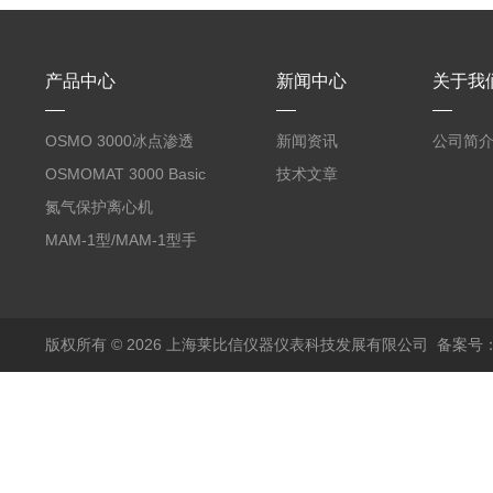
产品中心
新闻中心
关于我
OSMO 3000冰点渗透
新闻资讯
公司简
压仪
OSMOMAT 3000 Basic
技术文章
冰点渗透压仪
氮气保护离心机
MAM-1型/MAM-1型手
套箱型迷你小型电弧炉
版权所有 © 2026 上海莱比信仪器仪表科技发展有限公司
备案号