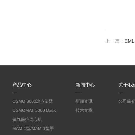
上一篇：
EML
产品中心
新闻中心
关于我
OSMO 3000冰点渗透
新闻资讯
公司简
压仪
OSMOMAT 3000 Basic
技术文章
冰点渗透压仪
氮气保护离心机
MAM-1型/MAM-1型手