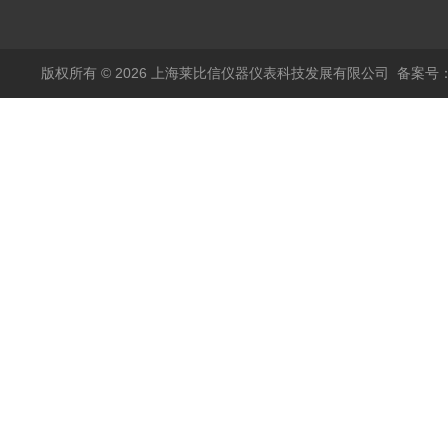
套箱型迷你小型电弧炉
版权所有 © 2026 上海莱比信仪器仪表科技发展有限公司
备案号