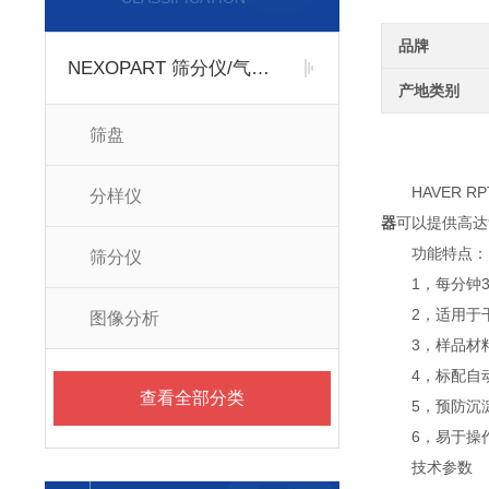
品牌
NEXOPART 筛分仪/气流筛
产地类别
筛盘
HAVER RP
分样仪
器
可以提供高达
功能特点：
筛分仪
1，每分钟30
2，适用于干
图像分析
3，样品材料
4，标配自动
查看全部分类
5，预防沉
6，易于操
技术参数