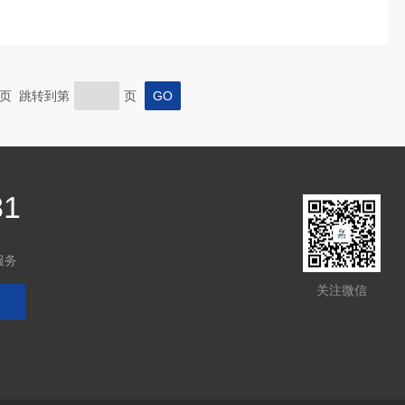
 末页 跳转到第
页
81
服务
关注微信