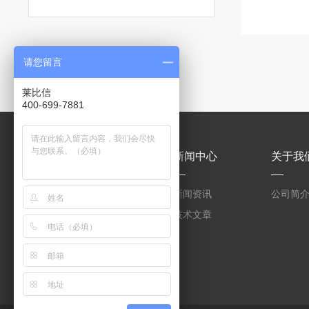
请您留言
莱比信
400-699-7881
产品中心
新闻中心
关于我
OSMO 3000冰点渗透
新闻资讯
公司简
压仪
OSMOMAT 3000 Basic
技术文章
冰点渗透压仪
氮气保护离心机
MAM-1型/MAM-1型手
套箱型迷你小型电弧炉