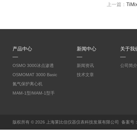
上一篇：
TiM
产品中心
新闻中心
关于我
OSMO 3000冰点渗透
新闻资讯
公司简
压仪
OSMOMAT 3000 Basic
技术文章
冰点渗透压仪
氮气保护离心机
MAM-1型/MAM-1型手
套箱型迷你小型电弧炉
版权所有 © 2026 上海莱比信仪器仪表科技发展有限公司
备案号