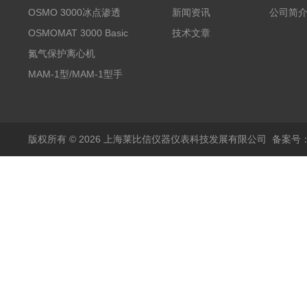
OSMO 3000冰点渗透
新闻资讯
公司简
压仪
OSMOMAT 3000 Basic
技术文章
冰点渗透压仪
氮气保护离心机
MAM-1型/MAM-1型手
套箱型迷你小型电弧炉
版权所有 © 2026 上海莱比信仪器仪表科技发展有限公司
备案号