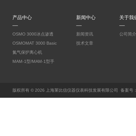
产品中心
新闻中心
关于我
OSMO 3000冰点渗透
新闻资讯
公司简
压仪
OSMOMAT 3000 Basic
技术文章
冰点渗透压仪
氮气保护离心机
MAM-1型/MAM-1型手
套箱型迷你小型电弧炉
版权所有 © 2026 上海莱比信仪器仪表科技发展有限公司
备案号