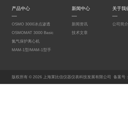
产品中心
新闻中心
关于我
OSMO 3000冰点渗透
新闻资讯
公司简
压仪
OSMOMAT 3000 Basic
技术文章
冰点渗透压仪
氮气保护离心机
MAM-1型/MAM-1型手
套箱型迷你小型电弧炉
版权所有 © 2026 上海莱比信仪器仪表科技发展有限公司
备案号