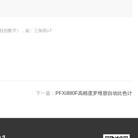
拉伯数字），如：三加四=7
下一篇：
PFXi880F高精度罗维朋自动比色计