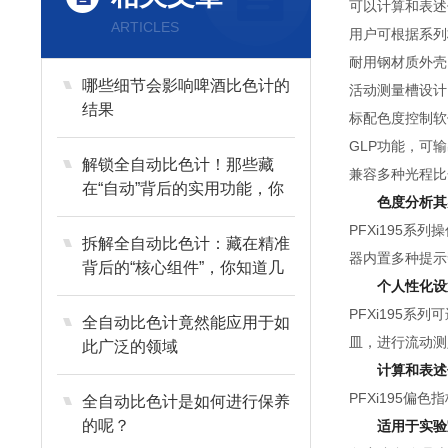
可以计算和表述
ARTICLES
用户可根据系列
耐用钢材质外壳
哪些细节会影响啤酒比色计的
活动测量槽设计
结果
标配色度控制软
GLP功能，可
解锁全自动比色计！那些藏
兼容多种光程比
在“自动”背后的实用功能，你
色度分析其
了解多少？
PFXi195
拆解全自动比色计：藏在精准
器内置多种提示
背后的“核心组件”，你知道几
个人性化设
个？
PFXi195
全自动比色计竟然能应用于如
皿，进行流动测
此广泛的领域
计算和表述
PFXi195
全自动比色计是如何进行保养
的呢？
适用于实验