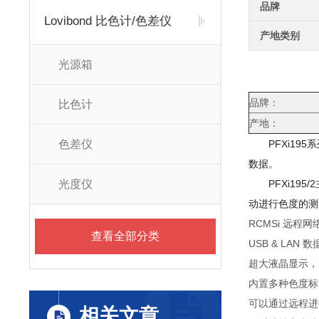
品牌
Lovibond 比色计/色差仪
产地类别
光源箱
品牌：
比色计
产地：
色差仪
PFXi195
数据。
光度仪
PFXi195/2
动进行色度的测
RCMSi 远程
查看全部分类
USB & LAN 
超大液晶显示，
内置多种色度标
可以通过远程进
相关文章