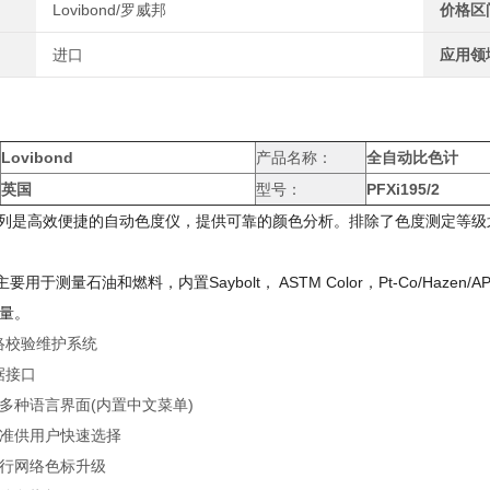
Lovibond/罗威邦
价格区
进口
应用领
Lovibond
产品名称：
全自动比色计
英国
型号：
PFXi195/2
系列是高效便捷的自动色度仪，提供可靠的颜色分析。排除了色度测定等
主要用于测量石油和燃料，内置Saybolt， ASTM Color，Pt-Co/H
量。
网络校验维护系统
数据接口
多种语言界面(内置中文菜单)
准供用户快速选择
行网络色标升级