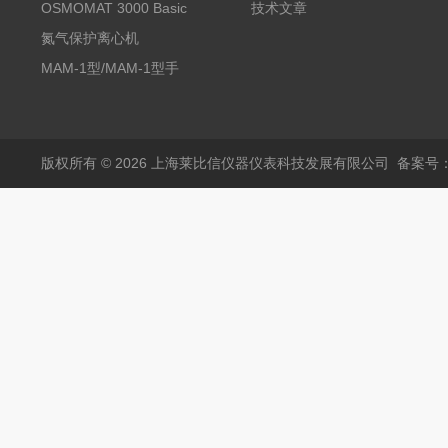
压仪
OSMOMAT 3000 Basic
技术文章
冰点渗透压仪
氮气保护离心机
MAM-1型/MAM-1型手
套箱型迷你小型电弧炉
版权所有 © 2026 上海莱比信仪器仪表科技发展有限公司
备案号