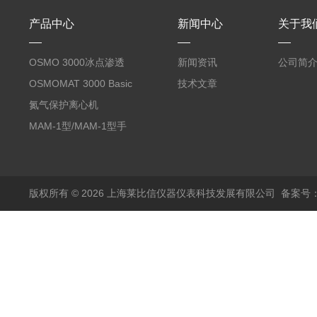
产品中心
新闻中心
关于我
OSMO 3000冰点渗透
新闻资讯
公司简
压仪
OSMOMAT 3000 Basic
技术文章
冰点渗透压仪
氮气保护离心机
MAM-1型/MAM-1型手
套箱型迷你小型电弧炉
版权所有 © 2026 上海莱比信仪器仪表科技发展有限公司
备案号