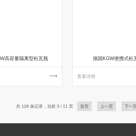
GW高容量隔离型杜瓦瓶
德国KGW便携式杜
查看详情
共 128 条记录，当前 3 / 11 页
首页
上一页
下一