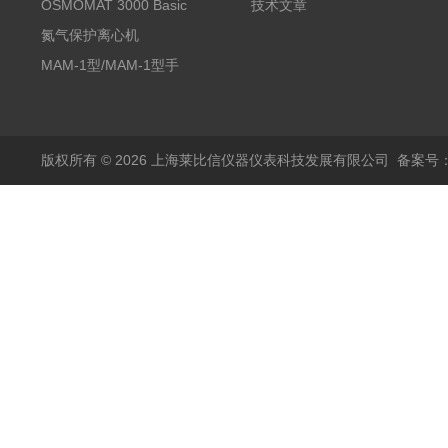
压仪
OSMOMAT 3000 Basic
技术文章
冰点渗透压仪
氮气保护离心机
MAM-1型/MAM-1型手
套箱型迷你小型电弧炉
版权所有 © 2026 上海莱比信仪器仪表科技发展有限公司
备案号