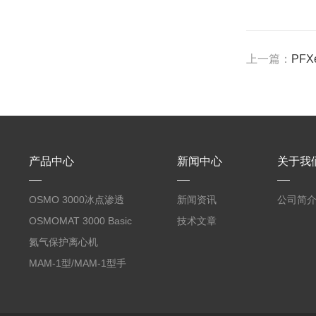
上一篇：
PF
产品中心
新闻中心
关于我
OSMO 3000冰点渗透
新闻资讯
公司简
压仪
OSMOMAT 3000 Basic
技术文章
冰点渗透压仪
氮气保护离心机
MAM-1型/MAM-1型手
套箱型迷你小型电弧炉