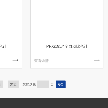
比色计
PFXi195/4全自动比色计
查看详情
页
末页
跳转到第
页